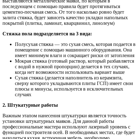
выставляются металлические маяки, по которым в
последующем с помощью правила будет протягиваться
цементно-песчаная смесь. От того насколько ровно будет
залита стяжка, будет зависеть качество укладки напольных
покрытий (плитка, ламинат, кварцвинил, линолеум)
Стяжка пола подразделяется на 3 вида:
Полусухая стяжка — это сухая смесь, которая подается в
помещение с помощью машинного оборудования. Она
имеет минимум влаги и сокращает риски от затопления
Мокрая стяжка (готовый раствор, который разбавляется
с водой в нужной пропорции) делается в тех случаях,
когда нет возможности использовать вариант выше
Сухая стяжка (делается наполнитель из керамзита,
сверху которого укладываются плиты ГСП) имеет свои
плюсы и минусы, используется в исключительных
случаях
2. Штукатурные работы
Важным этапом нанесения штукатурки является точность
установки штукатурных маяков. Для данной работы
профессиональные мастера используют лазерный уровень с
функцией построителя осей. В необходимых местах, где будет
находиться кухня, встроенная мебель, необходимо