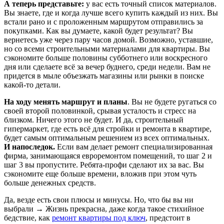
А теперь представьте:
у вас есть точный список материалов.
Вы знаете, где и когда лучше всего купить каждый из них. Вы
встали рано и с проложенным маршрутом отправились за
покупками. Как вы думаете, какой будет результат? Вы
вернетесь уже через пару часов домой. Возможно, уставшие,
но со всеми строительными материалами для квартиры. Вы
сэкономите больше половины субботнего или воскресного
дня или сделаете всё за вечер буднего, среди недели. Вам не
придется в мыле объезжать магазины или рынки в поиске
какой-то детали.
На ходу менять маршрут и планы
. Вы не будете ругаться со
своей второй половинкой, срывая усталость и стресс на
близком. Ничего этого не будет. И да, строительный
гипермаркет, где есть всё для стройки и ремонта в квартире,
будет самым оптимальным решением из всех оптимальных.
И напоследок.
Если вам делает ремонт специализированная
фирма, занимающаяся евроремонтом помещений, то шаг 2 и
шаг 3 вы пропустите. Ребята-профи сделают их за вас. Вы
сэкономите еще больше времени, вложив при этом чуть
больше денежных средств.
Да, везде есть свои плюсы и минусы. Но, что бы вы ни
выбрали → Жизнь прекрасна, даже когда такое стихийное
бедствие, как
ремонт квартиры под ключ
, предстоит в