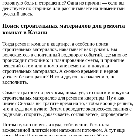
головную боль и отвращение? Одна из причин — если вы
действуете по старинке или рассчитываете на знаменитый
русский авось.
Поиск строительных материалов для ремонта
комнат в Казани
Тогда ремонт комнат в квартире, а особенно поиск
строительных материалов, накатывает как цунами. Вы
вовлекаетесь в спонтанный водоворот событий, где многое
происходит стихийно: и планирование сметы, и принятие
решений о том или ином этапе ремонта, и покупка
строительных материалов. А сколько времени и нервов
утекает безвозвратно? И то и другое, к сожалению, не
восполнить.
Самое затратное по ресурсам, пожалуй, это поиск и покупка
строительных материалов для ремонта квартиры. Ну а как
иначе? Сначала вы тратите время на то, чтобы вообще решить,
что и куда вам нужно. Затем проводите экспресс-совещания с
родными, спорите, доказываете, соглашаетесь, опровергаете.
Потом нужно понять, а куда, собственно, бежать за
вожделенной плиткой или натяжным потолком. А тут еще
сосед Иван Петрович накупил в прошлую субботу