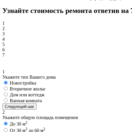
Узнайте стоимость ремонта ответив на 
1
2
3
4
5
6
7
1
Укажите тип Вашего дома
Новостройка
Вторичное жилье
Дом или коттедж
Ванная комната
Следующий шаг
2
Укажите общую площадь помещения
2
До 30 м
2
2
От 30 м
до 60 м