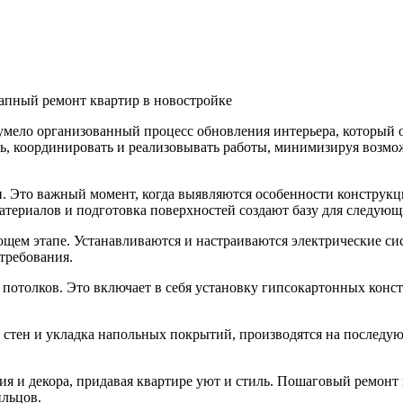
апный ремонт квартир в новостройке
умело организованный процесс обновления интерьера, который о
ть, координировать и реализовывать работы, минимизируя возмо
и. Это важный момент, когда выявляются особенности конструкц
териалов и подготовка поверхностей создают базу для следующи
щем этапе. Устанавливаются и настраиваются электрические си
требования.
потолков. Это включает в себя установку гипсокартонных конст
 стен и укладка напольных покрытий, производятся на последую
ия и декора, придавая квартире уют и стиль. Пошаговый ремонт
ильцов.