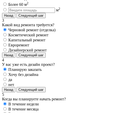
2
Более 60 м
2
м
Назад
Следующий шаг
3
Какой вид ремонта требуется?
Черновой ремонт (отделка)
Косметический ремонт
Капитальный ремонт
Евроремонт
Дизайнерский ремонт
Назад
Следующий шаг
4
У вас уже есть дизайн проект?
Планирую заказать
Хочу без дизайна
да
нет
Назад
Следующий шаг
5
Когда вы планируете начать ремонт?
В течение недели
В течение месяца