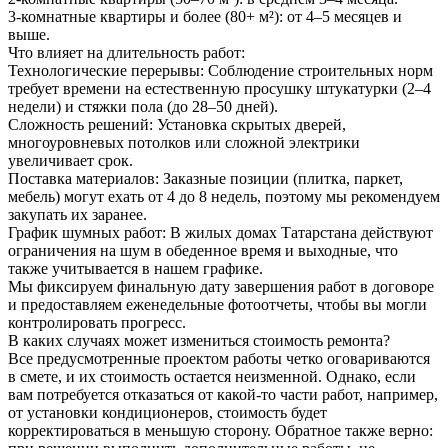
3-комнатные квартиры и более (80+ м²): от 4–5 месяцев и
выше.
Что влияет на длительность работ:
Технологические перерывы: Соблюдение строительных норм
требует времени на естественную просушку штукатурки (2–4
недели) и стяжки пола (до 28–50 дней).
Сложность решений: Установка скрытых дверей,
многоуровневых потолков или сложной электрики
увеличивает срок.
Поставка материалов: Заказные позиции (плитка, паркет,
мебель) могут ехать от 4 до 8 недель, поэтому мы рекомендуем
закупать их заранее.
График шумных работ: В жилых домах Татарстана действуют
ограничения на шум в обеденное время и выходные, что
также учитывается в нашем графике.
Мы фиксируем финальную дату завершения работ в договоре
и предоставляем еженедельные фотоотчеты, чтобы вы могли
контролировать прогресс.
В каких случаях может измениться стоимость ремонта?
Все предусмотренные проектом работы четко оговариваются
в смете, и их стоимость остается неизменной. Однако, если
вам потребуется отказаться от какой-то части работ, например,
от установки кондиционеров, стоимость будет
корректироваться в меньшую сторону. Обратное также верно: