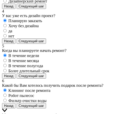
Дизайнерский ремонт
Назад
Следующий шаг
4
У вас уже есть дизайн проект?
Планирую заказать
Хочу без дизайна
да
нет
Назад
Следующий шаг
5
Когда вы планируете начать ремонт?
В течение недели
В течение месяца
В течение полугода
Более длительный срок
Назад
Следующий шаг
6
Какой бы Вам хотелось получить подарок после ремонта?
Клининг после ремонта
Робот пылесос
Фильтр очистки воды
Назад
Следующий шаг